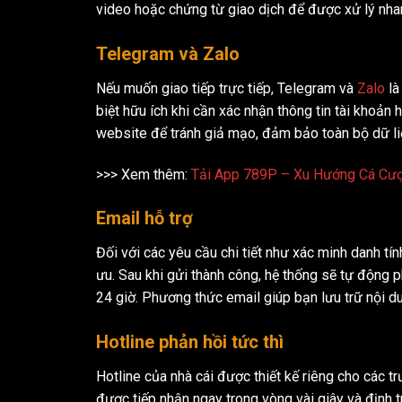
video hoặc chứng từ giao dịch để được xử lý nh
Telegram và Zalo
Nếu muốn giao tiếp trực tiếp, Telegram và
Zalo
là
biệt hữu ích khi cần xác nhận thông tin tài khoản
website để tránh giả mạo, đảm bảo toàn bộ dữ li
>>> Xem thêm:
Tải App 789P – Xu Hướng Cá Cược
Email hỗ trợ
Đối với các yêu cầu chi tiết như xác minh danh tính
ưu. Sau khi gửi thành công, hệ thống sẽ tự động p
24 giờ. Phương thức email giúp bạn lưu trữ nội dun
Hotline phản hồi tức thì
Hotline của nhà cái được thiết kế riêng cho các t
được tiếp nhận ngay trong vòng vài giây và định 