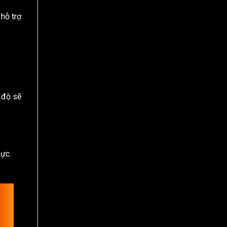
hỗ trợ
n độ sẽ
hực.