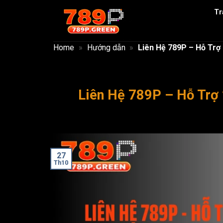
Skip
Tr
to
content
Home
»
Hướng dẫn
»
Liên Hệ 789P – Hỗ Trợ
Liên Hệ 789P – Hỗ Trợ
27
Th10