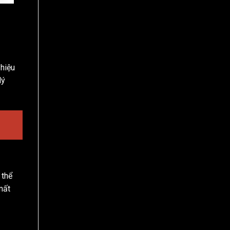
 hiệu
lý
 thể
mất