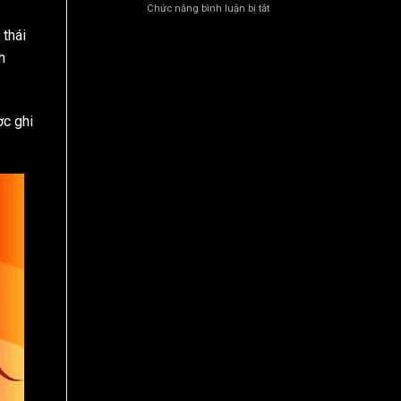
ở
Chức năng bình luận bị tắt
–
mỗi
Khuyến
Bí
ngày
 thái
Mãi
quyết
789P
giúp
h
–
bạn
Chuỗi
nhận
Ưu
thưởng
Đãi
khủng
ợc ghi
Khủng
Trong
Tháng
10/2025