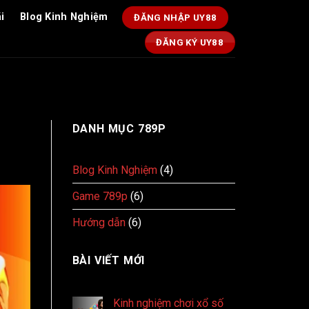
i
Blog Kinh Nghiệm
ĐĂNG NHẬP UY88
ĐĂNG KÝ UY88
DANH MỤC 789P
Blog Kinh Nghiệm
(4)
Game 789p
(6)
Hướng dẫn
(6)
BÀI VIẾT MỚI
Kinh nghiệm chơi xổ số